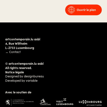
Ouvrir le plan
artcontemporain.lu asbl
4, Rue Wiltheim
L-2733 Luxembourg
→
Contact
© artcontemporain.lu asbl
All rights reserved.
Notice légale
Designed by
designbureau
Developed by
variable
Avec le soutien de