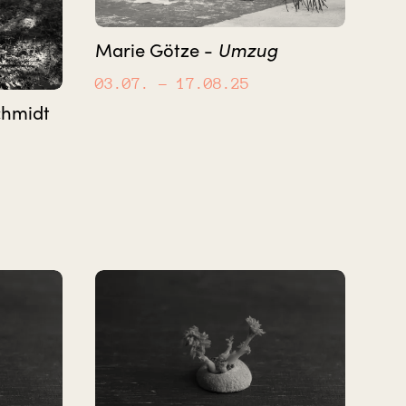
Marie Götze -
Umzug
03.07.
– 17.08.25
chmidt