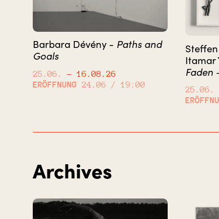
Barbara Dévény -
Paths and
Steffen
Goals
Itamar 
Faden –
25.06.
– 16.08.26
ERÖFFNUNG
24.06 / 19:00
25.06.
ERÖFFN
Archives