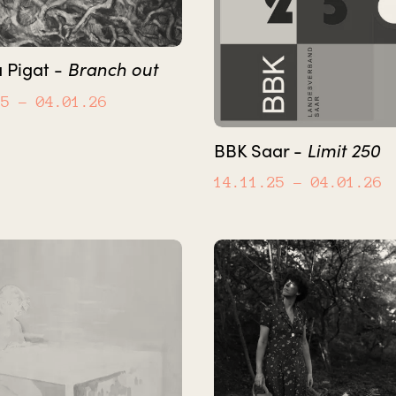
 Pigat -
Branch out
25
– 04.01.26
BBK Saar -
Limit 250
14.11.25
– 04.01.26