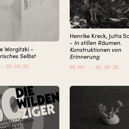
Henrike Kreck, Jutta S
-
In stillen Räumen.
e Worgitzki -
Konstruktionen von
risches Selbst
Erinnerung
– 26.10.25
04.09.
– 26.10.25