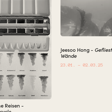
Jeesoo Hong -
Geflies
Wände
23.01.
– 02.03.25
ne Reisen -
.cycle