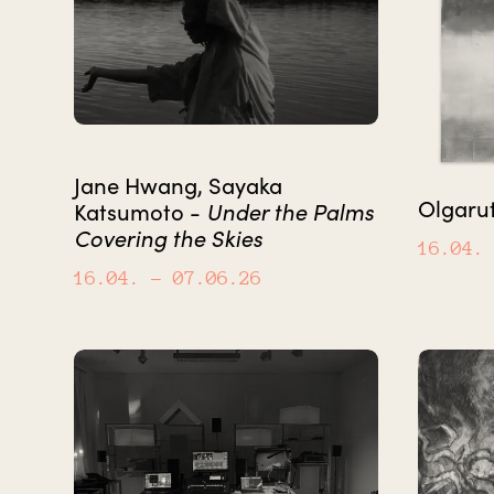
Jane Hwang, Sayaka
Olgaru
Katsumoto -
Under the Palms
Covering the Skies
16.04.
16.04.
– 07.06.26