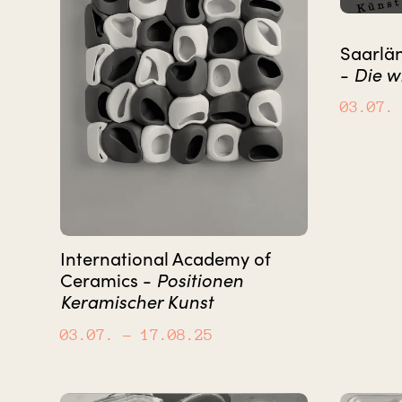
Saarlä
-
Die w
03.07.
International Academy of
Ceramics -
Positionen
Keramischer Kunst
03.07.
– 17.08.25