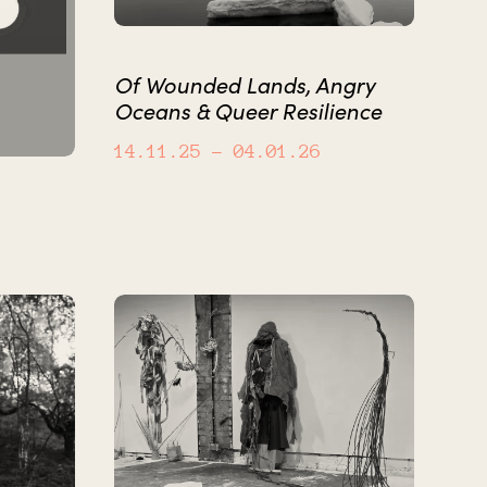
Of Wounded Lands, Angry
Oceans & Queer Resilience
14.11.25
– 04.01.26