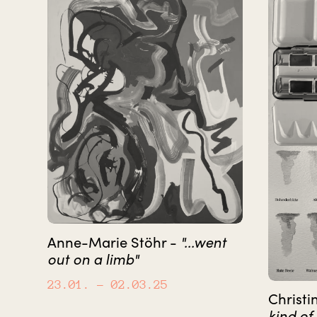
Anne-Marie Stöhr -
"...went
out on a limb"
23.01.
– 02.03.25
Christi
kind.of