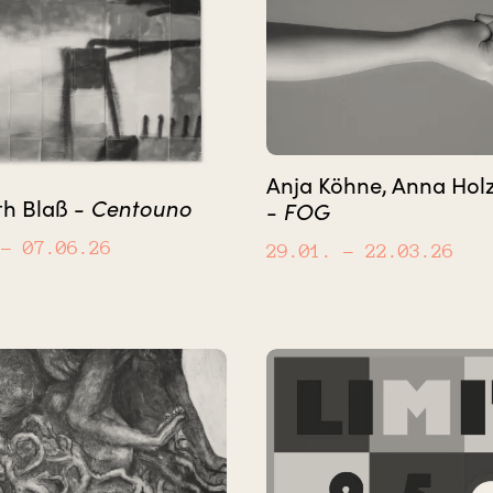
Anja Köhne, Anna Hol
th Blaß -
Centouno
-
FOG
– 07.06.26
29.01.
– 22.03.26