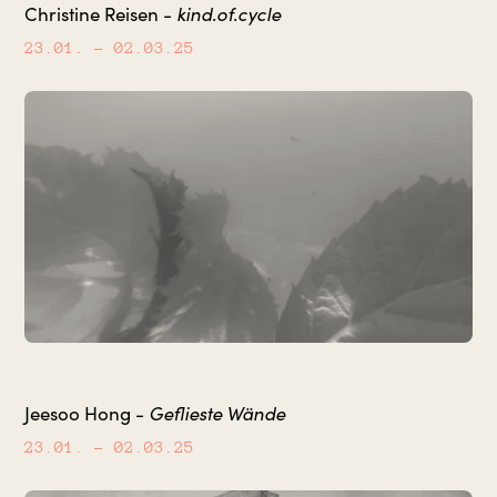
kind.of.cycle
Christine Reisen -
23.01.
– 02.03.25
Geflieste Wände
Jeesoo Hong -
23.01.
– 02.03.25