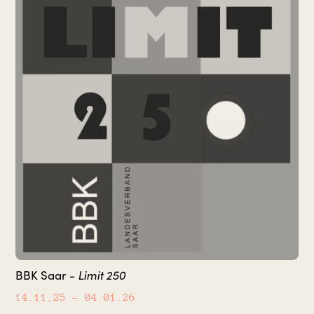
Limit 250
BBK Saar -
14.11.25
– 04.01.26