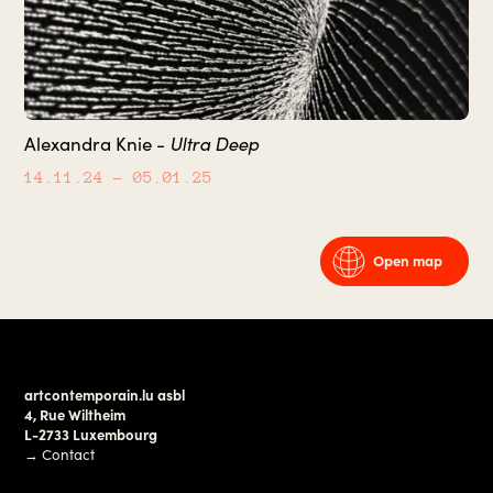
Ultra Deep
Alexandra Knie -
14.11.24
– 05.01.25
Open map
artcontemporain.lu asbl
4, Rue Wiltheim
L-2733 Luxembourg
→
Contact