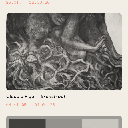
29.01.
– 22.03.26
Claudia Pigat -
Branch out
14.11.25
– 04.01.26