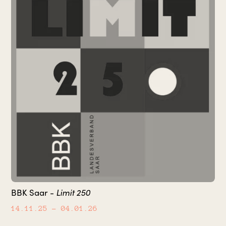
BBK Saar -
Limit 250
14.11.25
– 04.01.26