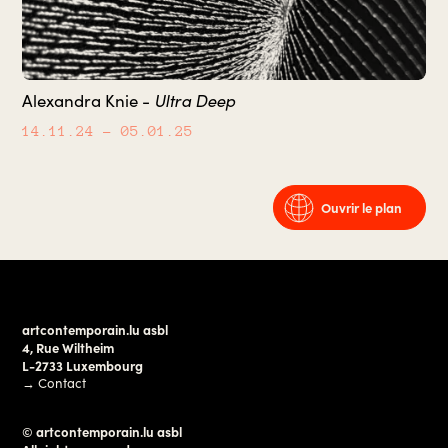
Alexandra Knie -
Ultra Deep
14.11.24
– 05.01.25
Ouvrir le plan
artcontemporain.lu asbl
4, Rue Wiltheim
L-2733 Luxembourg
→
Contact
© artcontemporain.lu asbl