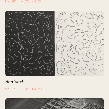
07.02.
– 22.03.25
Ann Vinck
15.11.
– 22.12.24