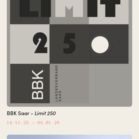
BBK Saar -
Limit 250
14.11.25
– 04.01.26