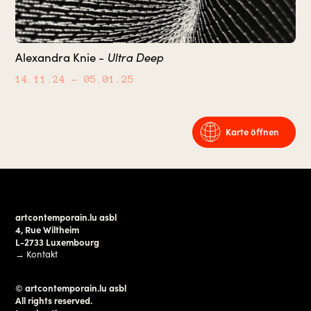
Alexandra Knie -
Ultra Deep
14.11.24
– 05.01.25
Karte öffnen
artcontemporain.lu asbl
4, Rue Wiltheim
L-2733 Luxembourg
→
Kontakt
© artcontemporain.lu asbl
All rights reserved.