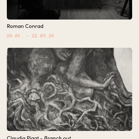
Roman Conrad
29.01.
– 22.03.26
Branch out
Claudia Pigat -