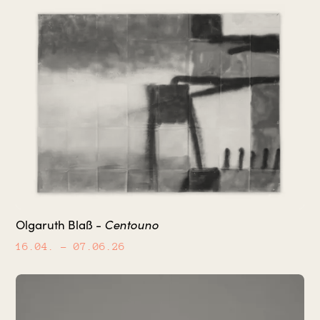
Centouno
Olgaruth Blaß -
16.04.
– 07.06.26