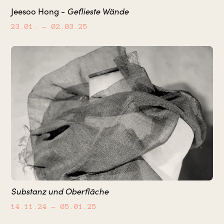
Geflieste Wände
Jeesoo Hong -
23.01.
– 02.03.25
Substanz und Oberfläche
14.11.24
– 05.01.25