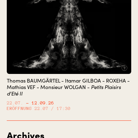
Thomas BAUMGÄRTEL - Itamar GILBOA - ROXEHA -
Petits Plaisirs
Mathias VEF - Monsieur WOLGAN -
d'Eté II
22.07.
– 12.09.26
ERÖFFNUNG
22.07 / 17:30
Archives