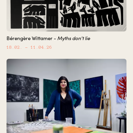
Myths don't lie
Bérengère Wittamer -
18.02.
– 11.04.26