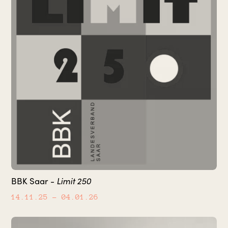
Limit 250
BBK Saar -
14.11.25
– 04.01.26