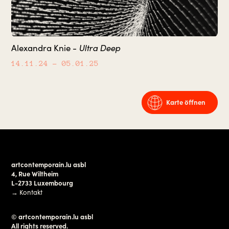
Ultra Deep
Alexandra Knie -
14.11.24
– 05.01.25
Karte öffnen
artcontemporain.lu asbl
4, Rue Wiltheim
L-2733 Luxembourg
→
Kontakt
© artcontemporain.lu asbl
All rights reserved.