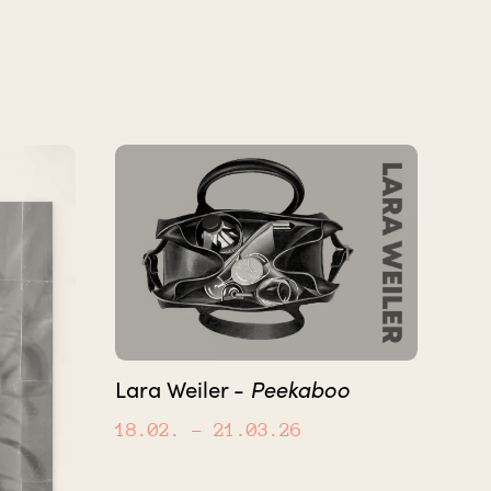
Peekaboo
Lara Weiler -
18.02.
– 21.03.26