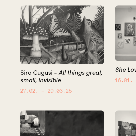
She Lo
All things great,
Siro Cugusi -
small, invisible
16.01.
27.02.
– 29.03.25