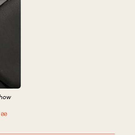
Show
:00