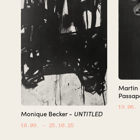
Martin 
Passap
19.06.
UNTITLED
Monique Becker -
18.09.
– 25.10.25