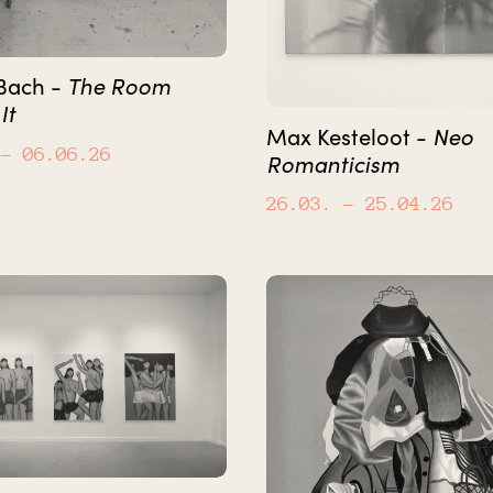
The Room
 Bach -
It
Neo
Max Kesteloot -
– 06.06.26
Romanticism
26.03.
– 25.04.26