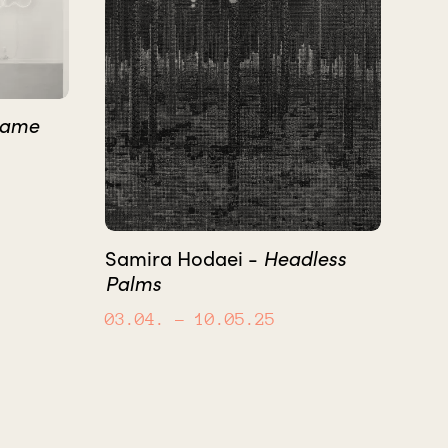
Same
Headless
Samira Hodaei -
Palms
03.04.
– 10.05.25