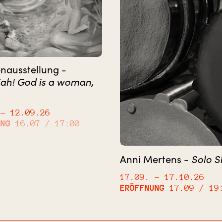
nausstellung -
jah! God is a woman,
– 12.09.26
UNG
16.07 / 17:00
Solo 
Anni Mertens -
17.09.
– 17.10.26
ERÖFFNUNG
17.09 / 19