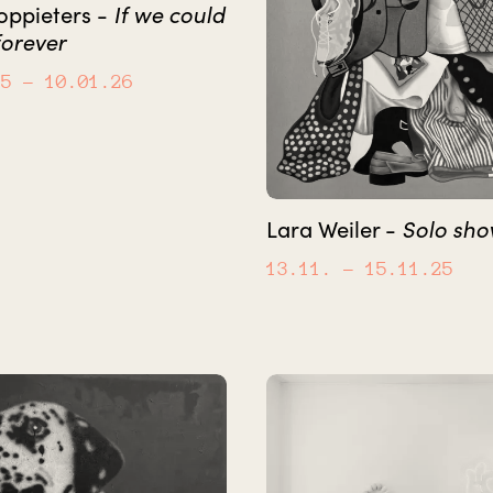
If we could
oppieters -
forever
25
– 10.01.26
Solo sh
Lara Weiler -
13.11.
– 15.11.25