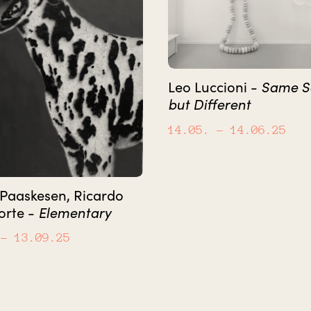
Same 
Leo Luccioni -
but Different
14.05.
– 14.06.25
Paaskesen, Ricardo
Elementary
orte -
– 13.09.25