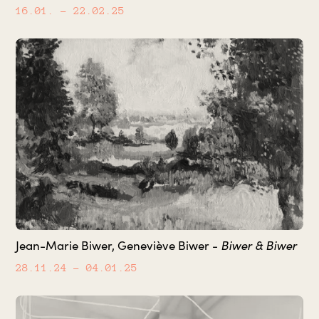
16.01.
– 22.02.25
Biwer & Biwer
Jean-Marie Biwer, Geneviève Biwer -
28.11.24
– 04.01.25