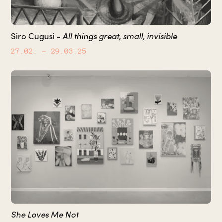
All things great, small, invisible
Siro Cugusi -
27.02.
– 29.03.25
She Loves Me Not