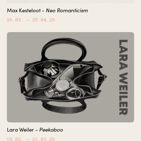
Neo Romanticism
Max Kesteloot -
26.03.
– 25.04.26
Peekaboo
Lara Weiler -
18.02.
– 21.03.26