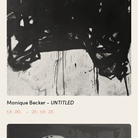
UNTITLED
Monique Becker -
18.09.
– 25.10.25