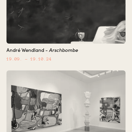
Arschbombe
André Wendland -
19.09.
– 19.10.24