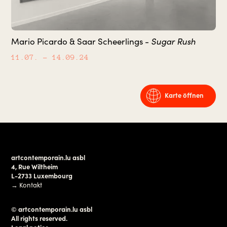
Sugar Rush
Mario Picardo & Saar Scheerlings -
11.07.
– 14.09.24
Karte öffnen
artcontemporain.lu asbl
4, Rue Wiltheim
L-2733 Luxembourg
→
Kontakt
© artcontemporain.lu asbl
All rights reserved.