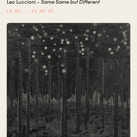
Same Same but Different
Leo Luccioni -
14.05.
– 14.06.25