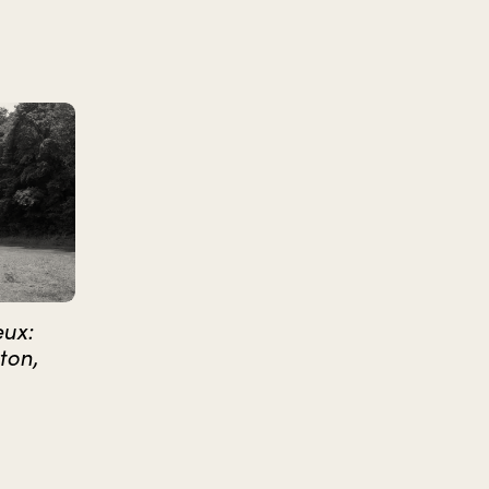
eux:
ton,