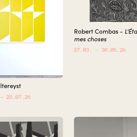
L'Ét
Robert Combas -
mes choses
27.03.
– 30.05.26
ltereyst
– 25.07.26