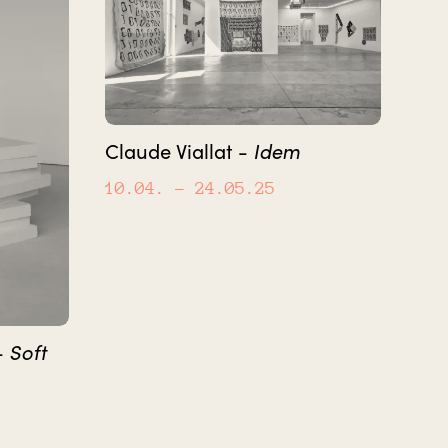
Idem
Claude Viallat -
10.04.
– 24.05.25
Soft
-