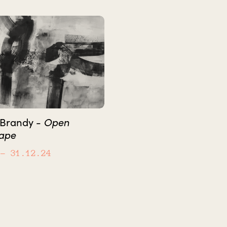
Open
 Brandy -
ape
– 31.12.24