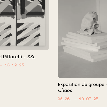
XXL
 Piffaretti -
– 13.12.25
Exposition de groupe 
Chaos
06.06.
– 19.07.25