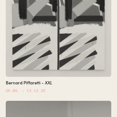
XXL
Bernard Piffaretti -
26.09.
– 13.12.25