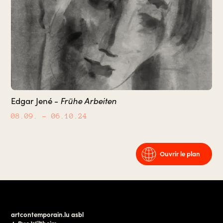
Frühe Arbeiten
Edgar Jené -
08.09.
– 06.10.24
Ouvrir le plan
artcontemporain.lu asbl