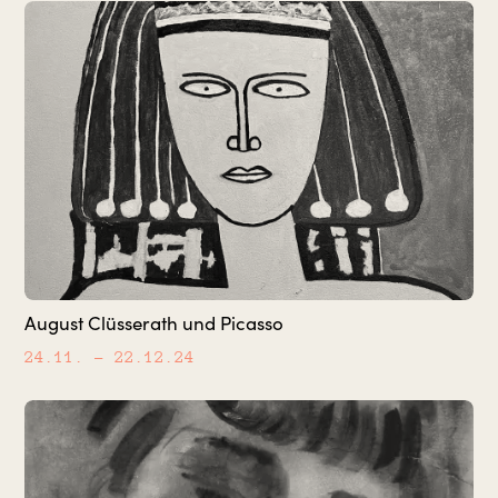
August Clüsserath und Picasso
24.11.
– 22.12.24