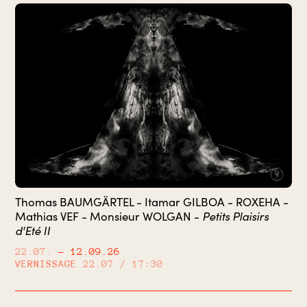
Thomas BAUMGÄRTEL - Itamar GILBOA - ROXEHA -
Petits Plaisirs
Mathias VEF - Monsieur WOLGAN -
d'Eté II
22.07.
– 12.09.26
VERNISSAGE
22.07 / 17:30