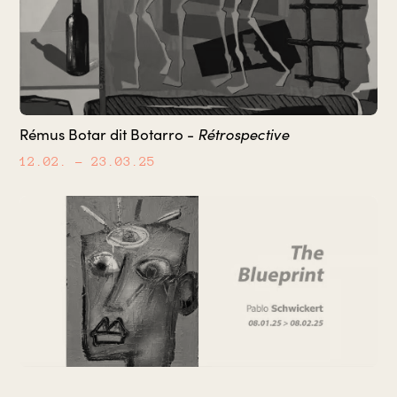
Rétrospective
Rémus Botar dit Botarro -
12.02.
– 23.03.25