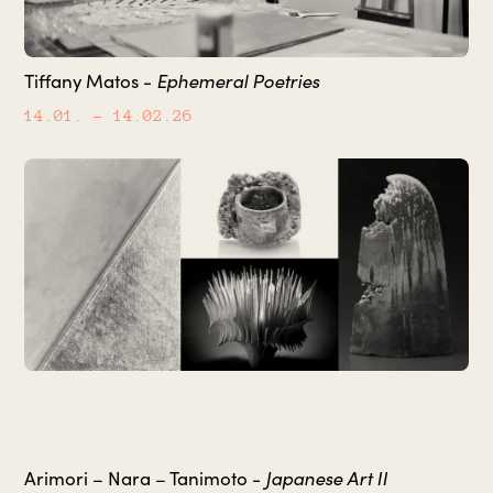
Ephemeral Poetries
Tiffany Matos -
14.01.
– 14.02.26
Japanese Art II
Arimori – Nara – Tanimoto -