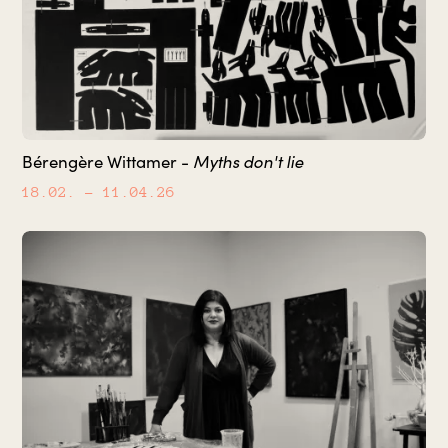
Myths don't lie
Bérengère Wittamer -
18.02.
– 11.04.26