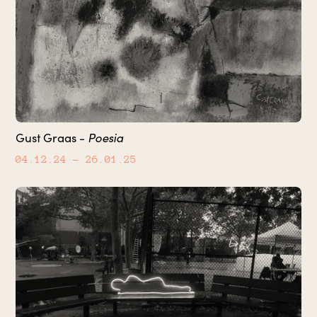
Poesia
Gust Graas -
04.12.24
– 26.01.25