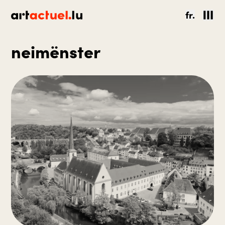
fr.
neimënster