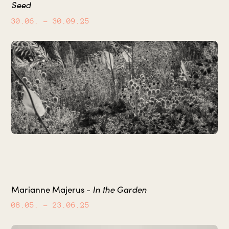
Seed
30.06.
– 30.09.25
In the Garden
Marianne Majerus -
08.05.
– 23.06.25