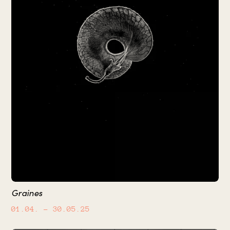
Graines
01.04.
– 30.05.25