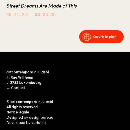
Street Dreams Are Made of This
26.11.24
– 02.02.25
Ouvrir le plan
artcontemporain.lu asbl
4, Rue Wiltheim
L-2733 Luxembourg
→
Contact
© artcontemporain.lu asbl
All rights reserved.
Notice légale
Designed by
designbureau
Developed by
variable