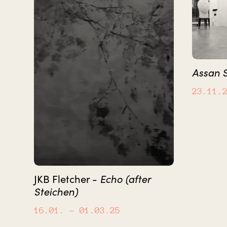
Assan 
23.11.
Echo (after
JKB Fletcher -
Steichen)
16.01.
– 01.03.25