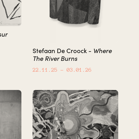
sur
Where
Stefaan De Croock -
The River Burns
22.11.25
– 03.01.26