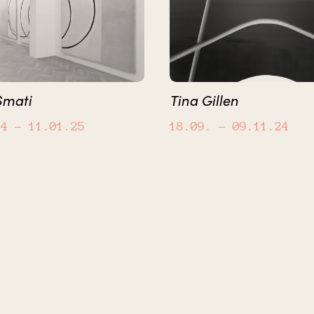
Smati
Tina Gillen
24
– 11.01.25
18.09.
– 09.11.24