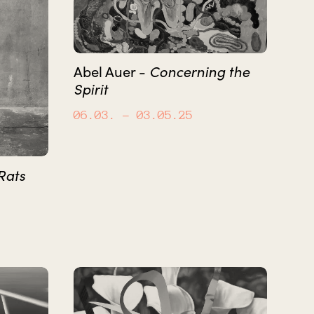
Concerning the
Abel Auer -
Spirit
06.03.
– 03.05.25
Rats