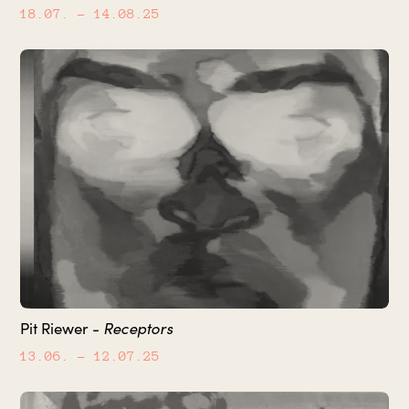
18.07.
– 14.08.25
Receptors
Pit Riewer -
13.06.
– 12.07.25