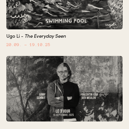
The Everyday Seen
Ugo Li -
20.09.
– 19.10.25