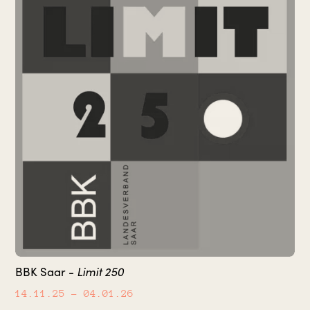
Limit 250
BBK Saar -
14.11.25
– 04.01.26