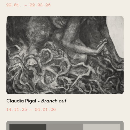
29.01.
– 22.03.26
Branch out
Claudia Pigat -
14.11.25
– 04.01.26