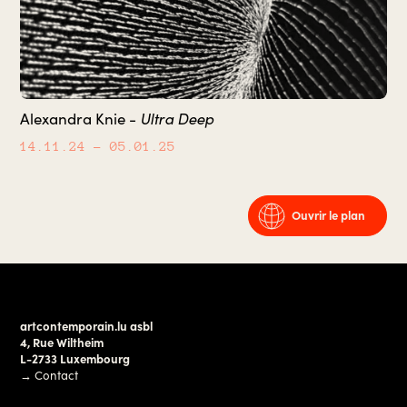
Ultra Deep
Alexandra Knie -
14.11.24
– 05.01.25
Ouvrir le plan
artcontemporain.lu asbl
4, Rue Wiltheim
L-2733 Luxembourg
→
Contact