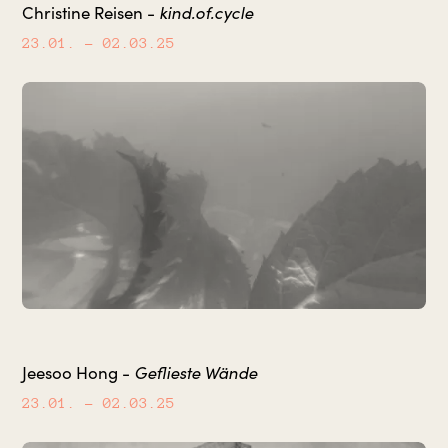
kind.of.cycle
Christine Reisen -
23.01.
– 02.03.25
Geflieste Wände
Jeesoo Hong -
23.01.
– 02.03.25