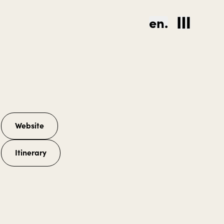
en.
Website
Itinerary