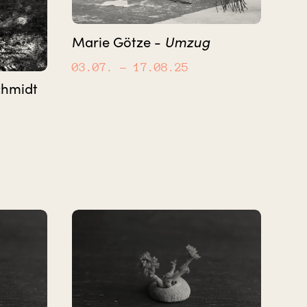
Umzug
Marie Götze -
03.07.
– 17.08.25
chmidt