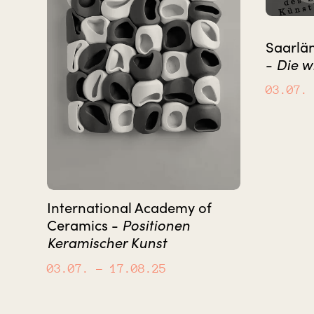
Saarlä
Die w
-
03.07.
International Academy of
Positionen
Ceramics -
Keramischer Kunst
03.07.
– 17.08.25