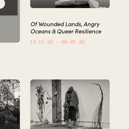
Of Wounded Lands, Angry
Oceans & Queer Resilience
14.11.25
– 04.01.26