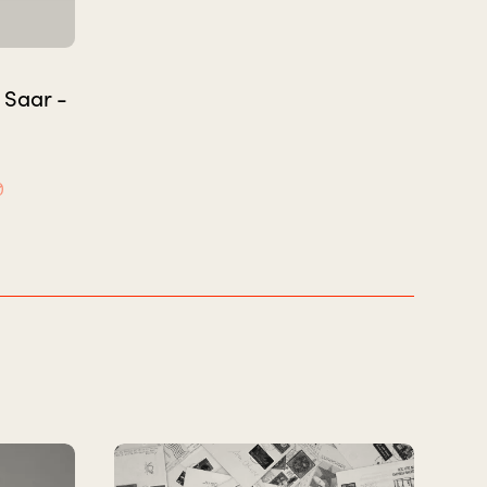
 Saar -
0