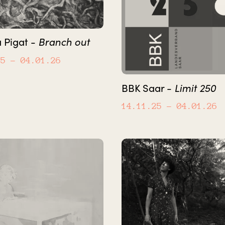
Branch out
 Pigat -
25
– 04.01.26
Limit 250
BBK Saar -
14.11.25
– 04.01.26