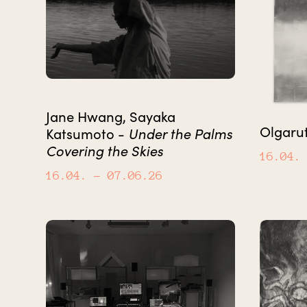
Jane Hwang, Sayaka
Olgaru
Under the Palms
Katsumoto -
Covering the Skies
16.04.
16.04.
– 07.06.26