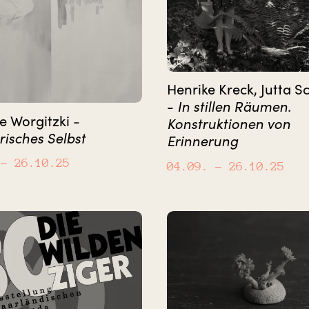
Henrike Kreck, Jutta S
In stillen Räumen.
-
e Worgitzki -
Konstruktionen von
risches Selbst
Erinnerung
– 26.10.25
04.09.
– 26.10.25