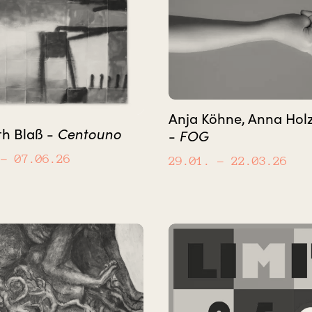
Anja Köhne, Anna Hol
Centouno
th Blaß -
FOG
-
– 07.06.26
29.01.
– 22.03.26