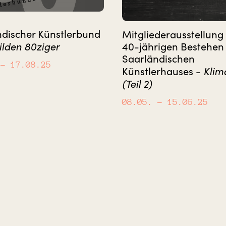
ndischer Künstlerbund
Mitgliederausstellun
ilden 80ziger
40-jährigen Bestehen
Saarländischen
– 17.08.25
Klim
Künstlerhauses -
(Teil 2)
08.05.
– 15.06.25