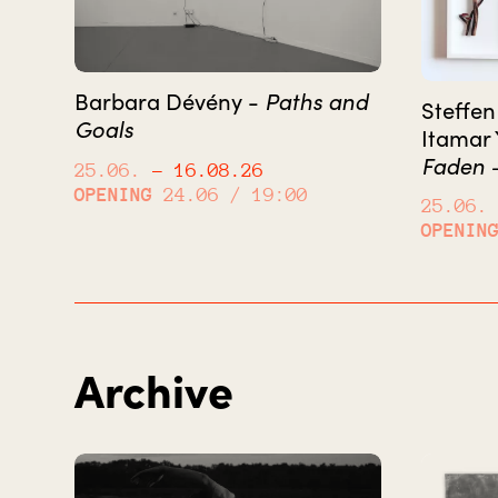
Paths and
Barbara Dévény -
Steffen
Goals
Itamar 
Faden –
25.06.
– 16.08.26
OPENING
24.06 / 19:00
25.06.
OPENIN
Archive