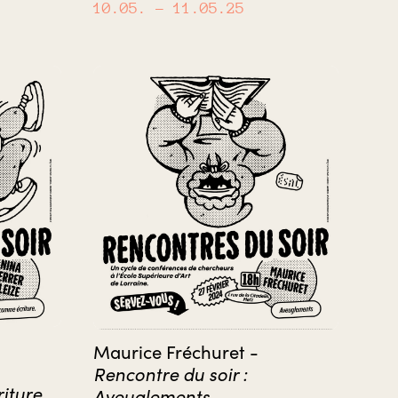
10.05.
– 11.05.25
Maurice Fréchuret -
Rencontre du soir :
iture
Aveuglements