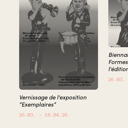
Biennal
Formes 
l'éditio
26.03.
Vernissage de l'exposition
“Exemplaires”
26.03.
– 18.04.26