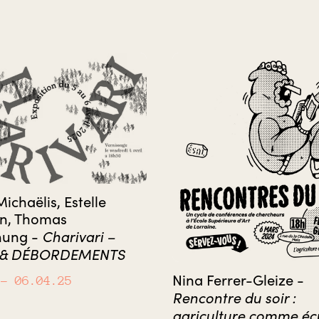
ichaëlis, Estelle
en, Thomas
Charivari –
hung -
 & DÉBORDEMENTS
Nina Ferrer-Gleize -
– 06.04.25
Rencontre du soir :
agriculture comme écr