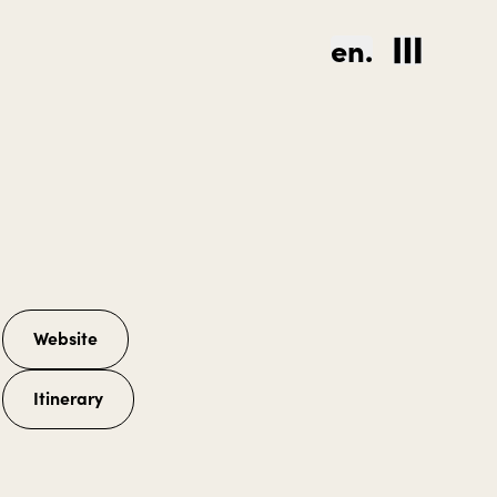
en.
Website
Itinerary