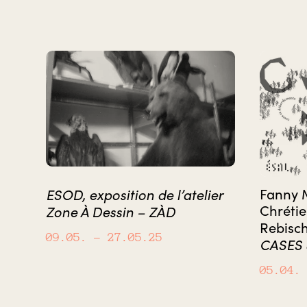
ESOD, exposition de l’atelier
Fanny M
Chréti
Zone À Dessin – ZÀD
Rebisc
09.05.
– 27.05.25
CASES
05.04.