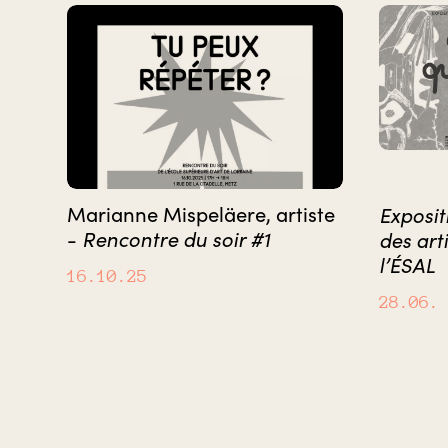
Marianne Mispeläere, artiste
Exposit
Rencontre du soir #1
-
des art
l’ÉSAL
16.10.25
28.06.