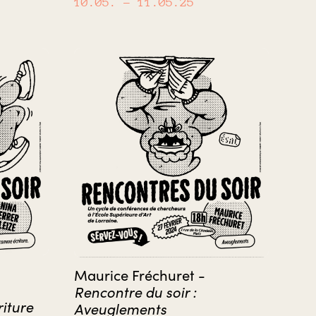
10.05.
– 11.05.25
Maurice Fréchuret -
Rencontre du soir :
iture
Aveuglements