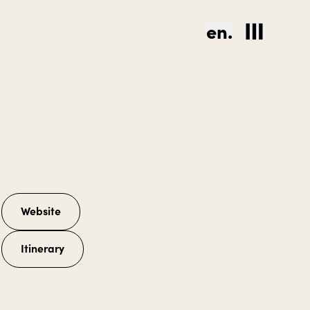
en.
Website
Itinerary