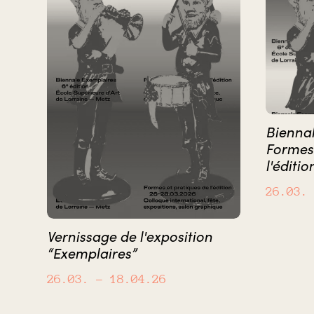
Biennal
Formes 
l'éditio
26.03.
Vernissage de l'exposition
“Exemplaires”
26.03.
– 18.04.26