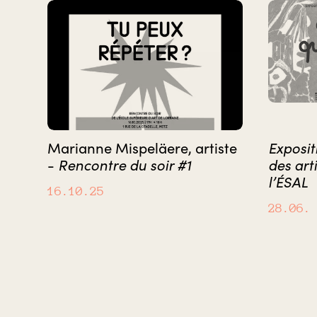
Marianne Mispeläere, artiste
Exposit
-
Rencontre du soir #1
des art
l’ÉSAL
16.10.25
28.06.