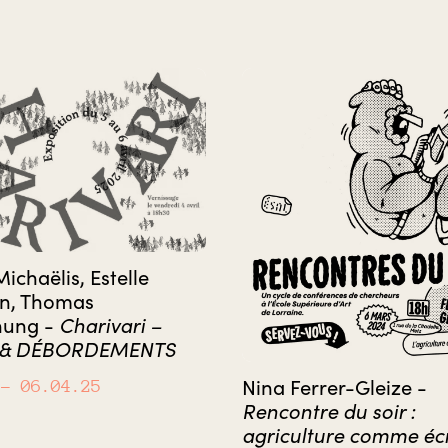
ichaëlis, Estelle
en, Thomas
hung -
Charivari –
 & DÉBORDEMENTS
Nina Ferrer-Gleize -
– 06.04.25
Rencontre du soir :
agriculture comme écr