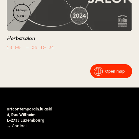
Herbstsalon
13.09.
– 06.10.24
Open map
artcontemporain.lu asbl
4, Rue Wiltheim
L-2733 Luxembourg
→
Contact