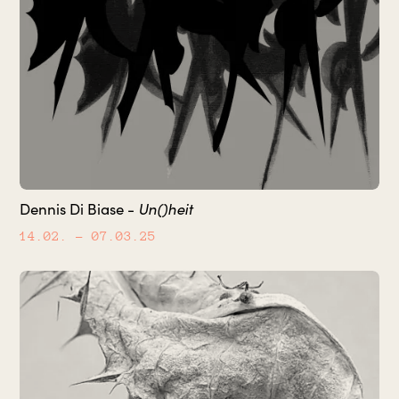
Un()heit
Dennis Di Biase -
14.02.
– 07.03.25