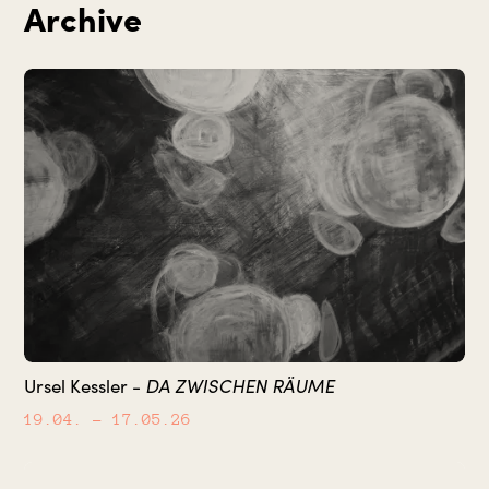
Archive
DA ZWISCHEN RÄUME
Ursel Kessler -
19.04.
– 17.05.26