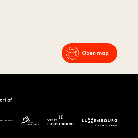
Open map
ort of