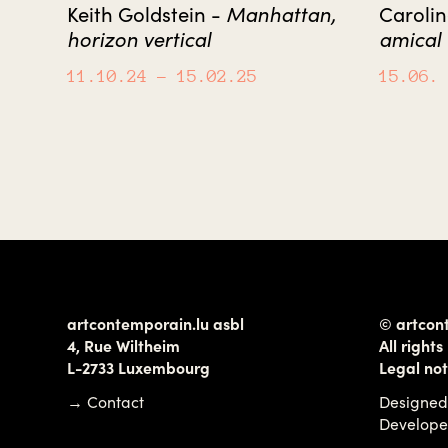
Manhattan,
Keith Goldstein -
Carolin
horizon vertical
amical
11.10.24
– 15.02.25
15.06.
artcontemporain.lu asbl
© artcon
4, Rue Wiltheim
All rights
L-2733 Luxembourg
Legal not
→
Contact
Designed
Develop