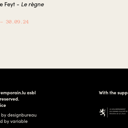
Le règne
e Feyt -
– 30.09.24
temporain.lu asbl
With the supp
 reserved.
ice
 by
designbureau
ed by
variable