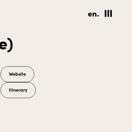
en.
e)
Website
Itinerary