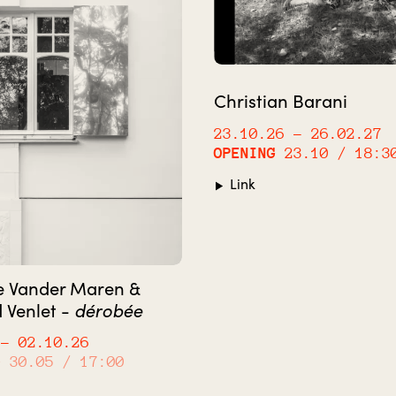
Christian Barani
23.10.26
– 26.02.27
OPENING
23.10 / 18:3
Link
e Vander Maren &
dérobée
 Venlet -
– 02.10.26
G
30.05 / 17:00