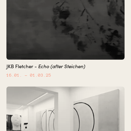
Echo (after Steichen)
JKB Fletcher -
16.01.
– 01.03.25