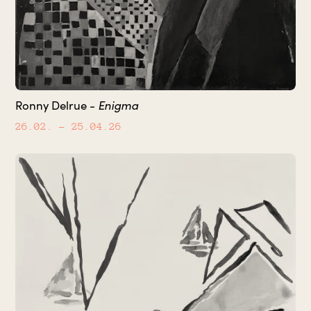
Enigma
Ronny Delrue -
26.02.
– 25.04.26