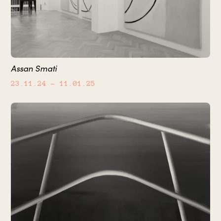
Assan Smati
23.11.24
– 11.01.25