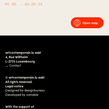
01.08.
– 04.09.24
Open map
artcontemporain.lu asbl
4, Rue Wiltheim
L-2733 Luxembourg
→
Contact
© artcontemporain.lu asbl
All rights reserved.
Legal notice
Designed by
designbureau
Developed by
variable
With the support of