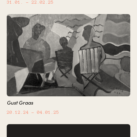
31.01.
– 22.02.25
Gust Graas
20.12.24
– 04.01.25