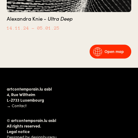
Ultra Deep
Alexandra Knie -
14.11.24
– 05.01.25
Open map
artcontemporain.lu asbl
4, Rue Wiltheim
L-2733 Luxembourg
→
Contact
© artcontemporain.lu asbl
All rights reserved.
Legal notice
Designed by
designbureau