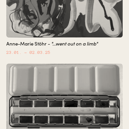
"...went out on a limb"
Anne-Marie Stöhr -
23.01.
– 02.03.25