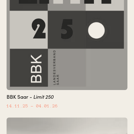
Limit 250
BBK Saar -
14.11.25
– 04.01.26