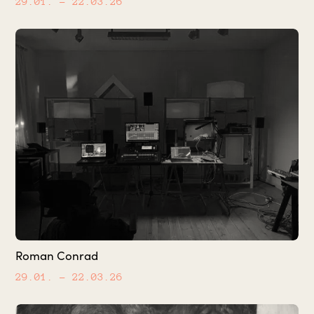
29.01.
– 22.03.26
Roman Conrad
29.01.
– 22.03.26