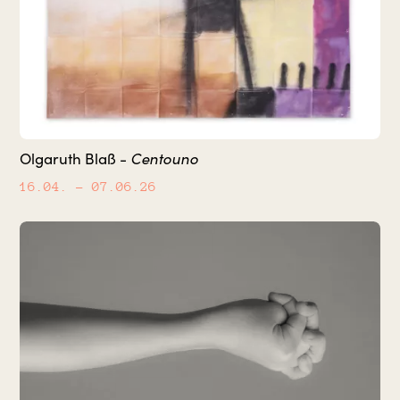
Centouno
Olgaruth Blaß -
16.04.
– 07.06.26