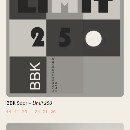
Limit 250
BBK Saar -
14.11.25
– 04.01.26