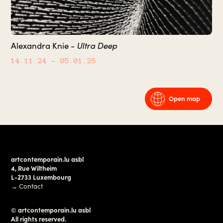
Ultra Deep
Alexandra Knie -
14.11.24
– 05.01.25
Open map
artcontemporain.lu asbl
4, Rue Wiltheim
L-2733 Luxembourg
→
Contact
© artcontemporain.lu asbl
All rights reserved.