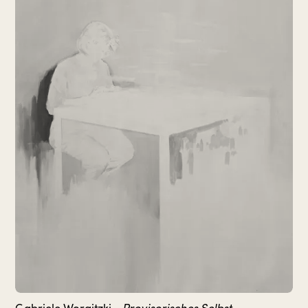
Provisorisches Selbst
Gabriele Worgitzki -