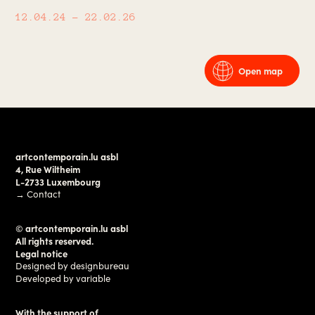
12.04.24
– 22.02.26
Open map
artcontemporain.lu asbl
4, Rue Wiltheim
L-2733 Luxembourg
→
Contact
© artcontemporain.lu asbl
All rights reserved.
Legal notice
Designed by
designbureau
Developed by
variable
With the support of