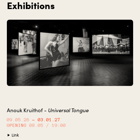
Exhibitions
Anouk Kruithof -
Universal Tongue
09.05.26
– 03.01.27
OPENING
08.05 / 19:00
Link