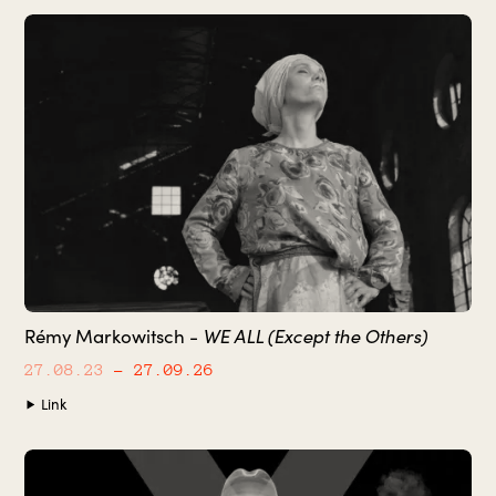
WE ALL (Except the Others)
Rémy Markowitsch -
27.08.23
– 27.09.26
Link