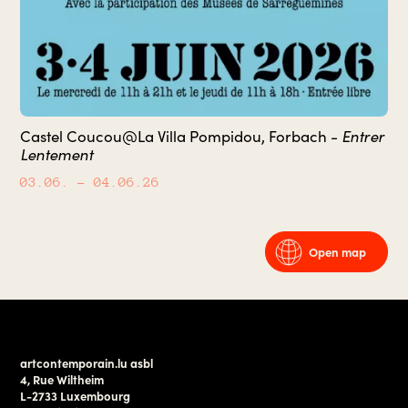
Castel Coucou@La Villa Pompidou, Forbach -
Entrer
Lentement
03.06.
– 04.06.26
Open map
artcontemporain.lu asbl
4, Rue Wiltheim
L-2733 Luxembourg