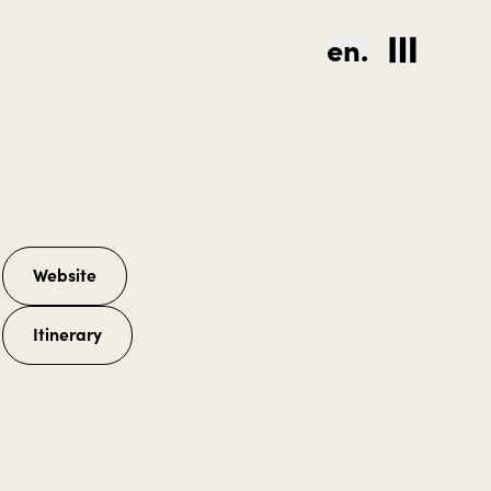
en.
Website
Itinerary