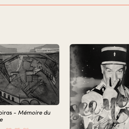
oiras -
Mémoire du
e