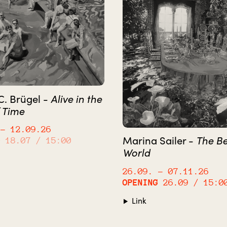
C. Brügel -
Alive in the
 Time
– 12.09.26
Marina Sailer -
The Be
G
18.07 / 15:00
World
26.09.
– 07.11.26
OPENING
26.09 / 15:0
Link