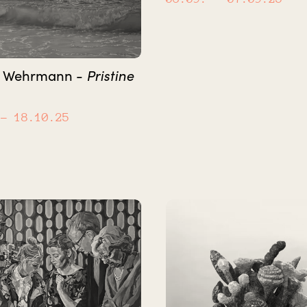
n Wehrmann -
Pristine
– 18.10.25