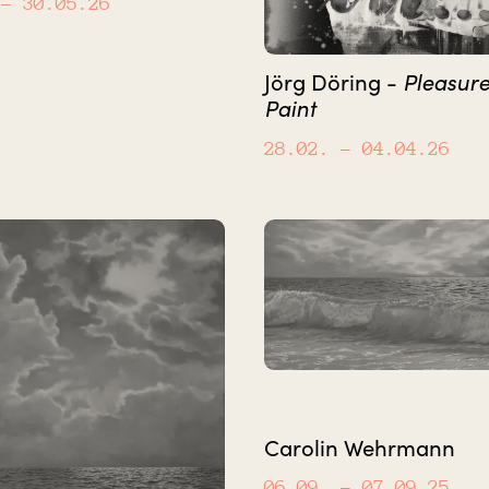
– 30.05.26
Jörg Döring -
Pleasure
Paint
28.02.
– 04.04.26
Carolin Wehrmann
06.09.
– 07.09.25