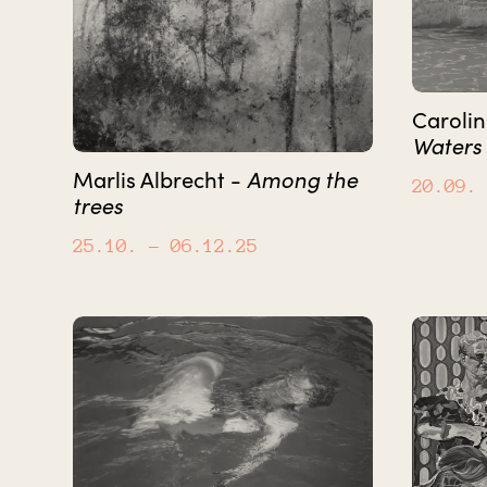
Caroli
Waters
Marlis Albrecht -
Among the
20.09.
trees
25.10.
– 06.12.25