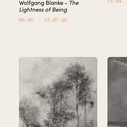
18.04.
Wolfgang Blanke -
The
Lightness of Being
06.06.
– 15.07.26