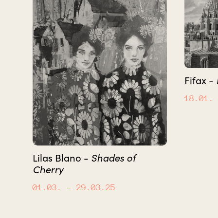
Fifax -
18.01.
Lilas Blano -
Shades of
Cherry
01.03.
– 29.03.25