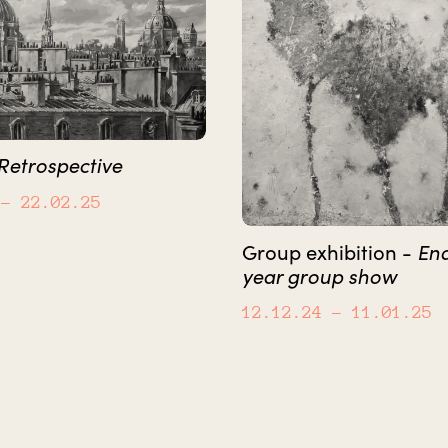
Retrospective
– 22.02.25
Group exhibition -
End
year group show
12.12.24
– 11.01.25