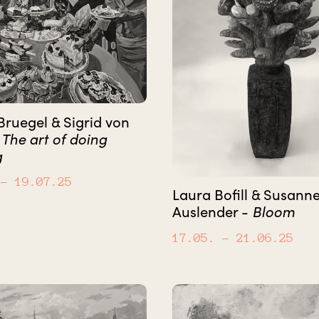
Bruegel & Sigrid von
-
The art of doing
g
– 19.07.25
Laura Bofill & Susann
Auslender -
Bloom
17.05.
– 21.06.25